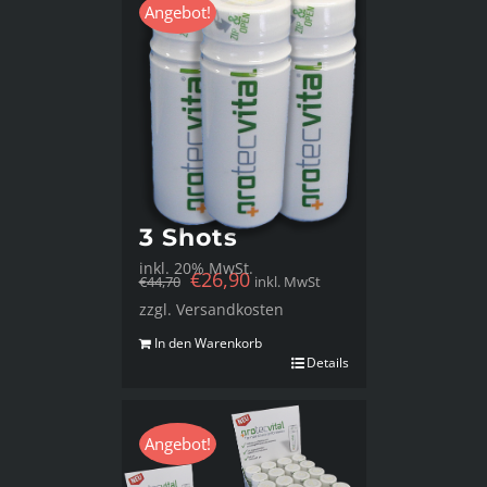
Angebot!
3 Shots
inkl. 20% MwSt.
€
26,90
€
44,70
inkl. MwSt
zzgl. Versandkosten
In den Warenkorb
Details
Angebot!