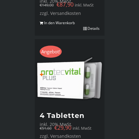
inkl. 20% MwSt.
€
87,90
€
149,00
inkl. MwSt
zzgl. Versandkosten
In den Warenkorb
Details
Angebot!
4 Tabletten
inkl. 20% MwSt.
€
29,90
€
51,60
inkl. MwSt
zzgl. Versandkosten