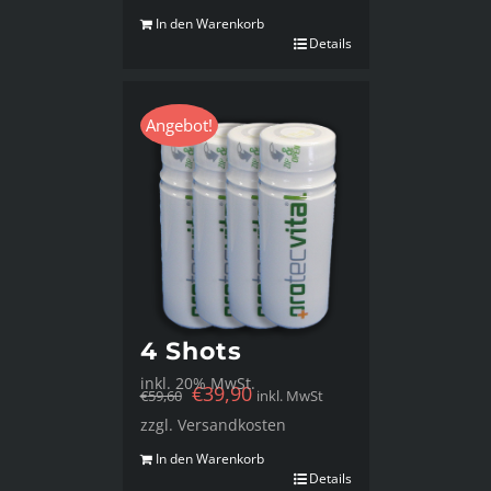
In den Warenkorb
Details
Angebot!
4 Shots
inkl. 20% MwSt.
€
39,90
€
59,60
inkl. MwSt
zzgl. Versandkosten
In den Warenkorb
Details